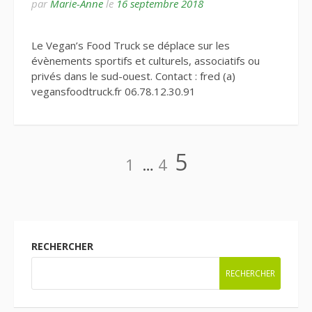
par
Marie-Anne
le
16 septembre 2018
Le Vegan’s Food Truck se déplace sur les
évènements sportifs et culturels, associatifs ou
privés dans le sud-ouest. Contact : fred (a)
vegansfoodtruck.fr 06.78.12.30.91
Pagination
Page
Page
Page
5
1
…
4
des
publications
RECHERCHER
RECHERCHER