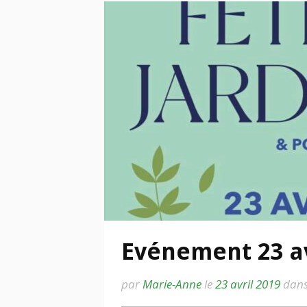
Evénement 23 av
par
Marie-Anne
le
23 avril 2019
dan